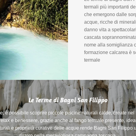
termali più importanti d
che emergono dalle sorg
acque, ricche di minera
danno vita a spettacolar
cascata soprannominata
nome alla somiglianza c
formazione calcarea è s
termale
Le Terme di Bagni San Filippo
e, è possibile scoprire piccole piscine naturali calde, create ne
 relax e benessere, grazie anche al fango termale presente, ideal
urali e proprietà curative delle acque rende Bagni San Filippo u
ristoro nella meravigliosa campagna toscana.